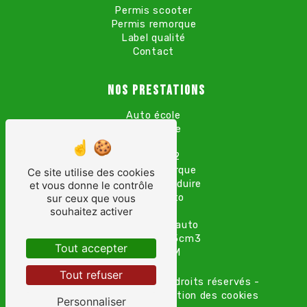
Permis scooter
Permis remorque
Label qualité
Contact
Nos prestations
Auto école
Moto école
Permis B
Permis A2
Permis remorque
Ce site utilise des cookies
Permis de conduire
et vous donne le contrôle
Permis auto
sur ceux que vous
souhaitez activer
Permis A
Permis boîte auto
Formation 125cm3
Tout accepter
Permis AM
Tout refuser
©
Vistalid
- 2026 - Tous droits réservés -
Mentions légales
-
Gestion des cookies
Personnaliser