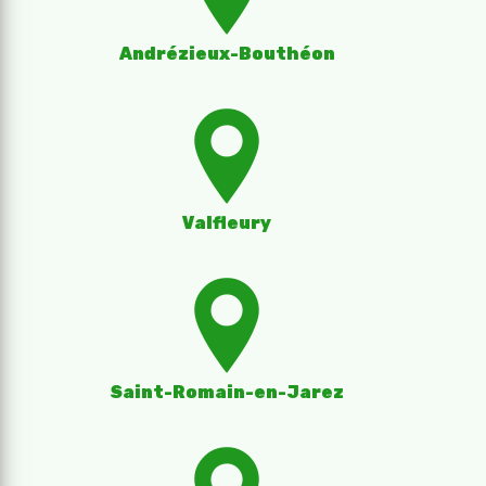
Andrézieux-Bouthéon
Valfleury
Saint-Romain-en-Jarez